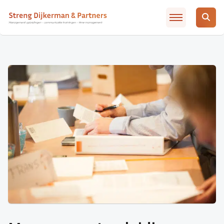
Slimmer leidinggeven met AI / ChatGTP
Artikelen
Over SD&P
Waarom SD&P
Veelgestelde vragen
Incompany / MD traject
Opleidingsadvies
Contact
Inschrijven