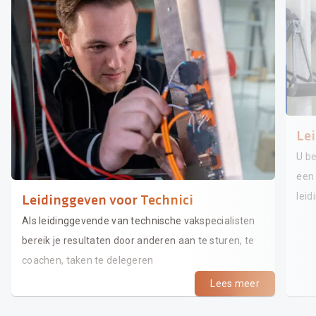
Lei
U be
een 
leid
Leidinggeven voor Technici
Als leidinggevende van technische vakspecialisten
bereik je resultaten door anderen aan te sturen, te
coachen, taken te delegeren
Lees meer