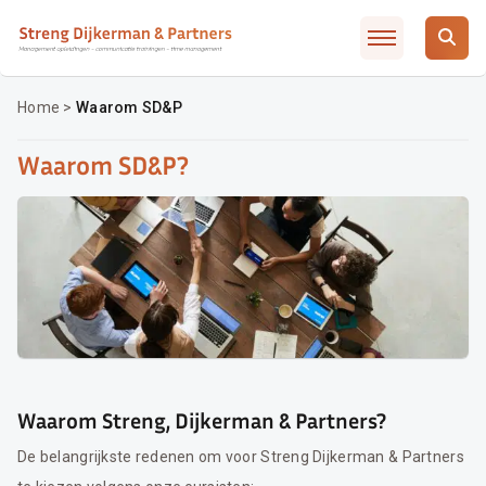
Slimmer leidinggeven met AI / ChatGTP
Artikelen
Over SD&P
Home
>
Waarom SD&P
Waarom SD&P
Waarom SD&P?
Veelgestelde vragen
Incompany / MD traject
Opleidingsadvies
Contact
Inschrijven
Waarom Streng, Dijkerman & Partners?
De belangrijkste redenen om voor Streng Dijkerman & Partners