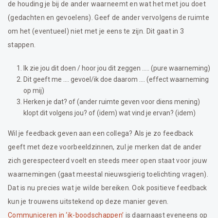
de houding je bij de ander waarneemt en wat het met jou doet
(gedachten en gevoelens). Geef de ander vervolgens de ruimte
om het (eventueel) niet met je eens te zijn. Dit gaat in 3
stappen.
Ik zie jou dit doen / hoor jou dit zeggen ….. (pure waarneming)
Dit geeft me …. gevoel/ik doe daarom …. (effect waarneming
op mij)
Herken je dat? of (ander ruimte geven voor diens mening)
klopt dit volgens jou? of (idem) wat vind je ervan? (idem)
Wil je feedback geven aan een collega? Als je zo feedback
geeft met deze voorbeeldzinnen, zul je merken dat de ander
zich gerespecteerd voelt en steeds meer open staat voor jouw
waarnemingen (gaat meestal nieuwsgierig toelichting vragen).
Dat is nu precies wat je wilde bereiken. Ook positieve feedback
kun je trouwens uitstekend op deze manier geven.
Communiceren in ‘ik-boodschappen’
is daarnaast eveneens op