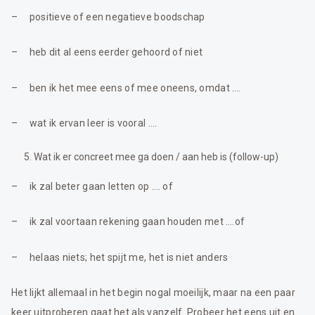
– positieve of een negatieve boodschap
– heb dit al eens eerder gehoord of niet
– ben ik het mee eens of mee oneens, omdat ….
– wat ik ervan leer is vooral ….
Wat ik er concreet mee ga doen / aan heb is (follow-up)
– ik zal beter gaan letten op …. of
– ik zal voortaan rekening gaan houden met ….of
– helaas niets; het spijt me, het is niet anders
Het lijkt allemaal in het begin nogal moeilijk, maar na een paar
keer uitproberen gaat het als vanzelf. Probeer het eens uit en