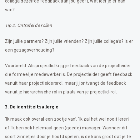
collega dezelfde feedback aan jou geeft, wat leer je er dan
van?
Tip 2. Ontrafel de rollen
Zijn jullie partners? Zijn jullie vrienden? Zijn jullie collega’s? Is er
een gezagsverhouding?
Voorbeeld: Als projectlid krijg je feedback van de projectleider
die formeel je medewerker is. De projectleider geeft feedback
vanuit haar projectleidersrol, maar jij ontvangt de feedback
vanuit je hiërarchische rol in plaats van je projectlid-rol.
3. De identiteitsallergie
‘Ik maak ook overal een zootje van’, ‘Ik zal het wel nooit leren’
of ‘Ik ben ook helemaal geen (goede) manager. Wanneer dit
soort zinnetjes door je hoofd spelen, is de kans groot dat je te