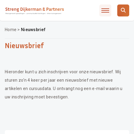
Slimmer leidinggeven met AI / ChatGTP
Artikelen
Over SD&P
Home
>
Nieuwsbrief
Waarom SD&P
Nieuwsbrief
Veelgestelde vragen
Incompany / MD traject
Opleidingsadvies
Hieronder kunt u zich inschrijven voor onze nieuwsbrief. Wij
Contact
sturen zo’n 4 keer per jaar een nieuwsbrief met nieuwe
artikelen en cursusdata. U ontvangt nog een e-mail waarin u
Inschrijven
uw inschrijving moet bevestigen.