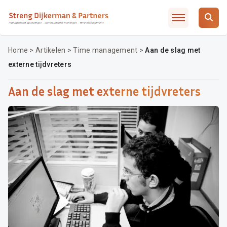
Slimmer leidinggeven met AI / ChatGTP
Artikelen
Over SD&P
Home
>
Artikelen
>
Time management
>
Aan de slag met
externe tijdvreters
Waarom SD&P
Veelgestelde vragen
Aan de slag met externe tijdvreters
Incompany / MD traject
Opleidingsadvies
Contact
Inschrijven