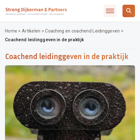
Slimmer leidinggeven met AI / ChatGTP
Artikelen
Over SD&P
Home
>
Artikelen
>
Coaching en coachend Leidinggeven
>
Coachend leidinggeven in de praktijk
Waarom SD&P
Veelgestelde vragen
Coachend leidinggeven in de praktijk
Incompany / MD traject
Opleidingsadvies
Contact
Inschrijven