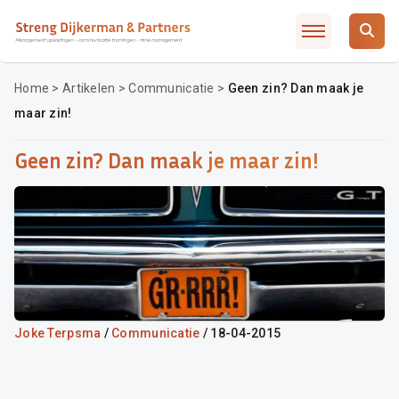
Slimmer leidinggeven met AI / ChatGTP
Artikelen
Over SD&P
Home
>
Artikelen
>
Communicatie
>
Geen zin? Dan maak je
maar zin!
Waarom SD&P
Veelgestelde vragen
Geen zin? Dan maak je maar zin!
Incompany / MD traject
Opleidingsadvies
Contact
Inschrijven
Joke Terpsma
/
Communicatie
/ 18-04-2015