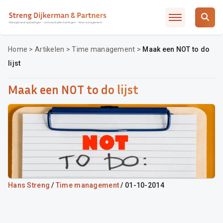
Slimmer leidinggeven met AI / ChatGTP
Artikelen
Over SD&P
Home
>
Artikelen
>
Time management
>
Maak een NOT to do
lijst
Waarom SD&P
Veelgestelde vragen
Maak een NOT to do lijst
Incompany / MD traject
Opleidingsadvies
Contact
Inschrijven
Hans Streng
/
Time management
/ 01-10-2014