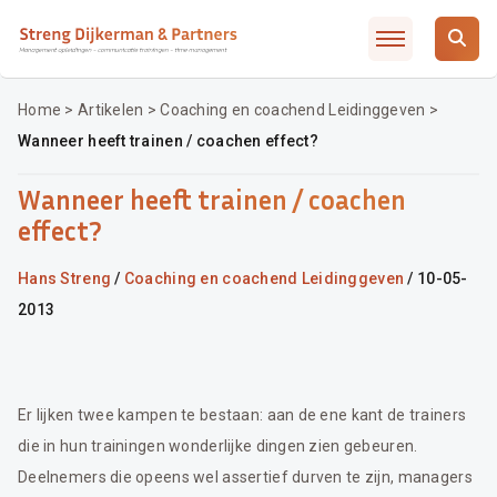
Slimmer leidinggeven met AI / ChatGTP
Artikelen
Over SD&P
Home
>
Artikelen
>
Coaching en coachend Leidinggeven
>
Wanneer heeft trainen / coachen effect?
Waarom SD&P
Veelgestelde vragen
Wanneer heeft trainen / coachen
Incompany / MD traject
effect?
Opleidingsadvies
Hans Streng
/
Coaching en coachend Leidinggeven
/ 10-05-
Contact
2013
Inschrijven
Er lijken twee kampen te bestaan: aan de ene kant de trainers
die in hun trainingen wonderlijke dingen zien gebeuren.
Deelnemers die opeens wel assertief durven te zijn, managers