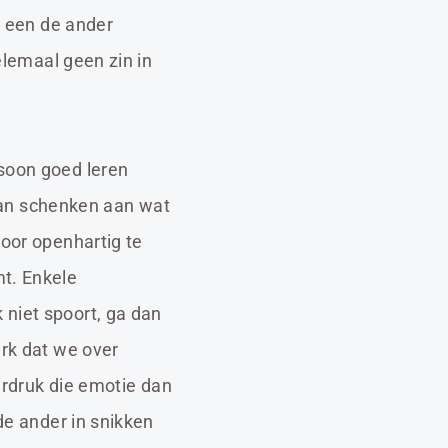
e een de ander
elemaal geen zin in
rsoon goed leren
an schenken aan wat
door openhartig te
mt. Enkele
 niet spoort, ga dan
erk dat we over
derdruk die emotie dan
de ander in snikken