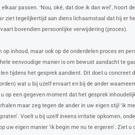
 elkaar passen. ‘Nou, oké, dat doe ik dan wel’, hoort d
 ziet tegelijkertijd aan diens lichaamstaal dat hij er h
rvaart bovendien persoonlijke verwijdering (proces).
en op inhoud, maar ook op de onderdelen proces en pe
ele eenvoudige manier is om bewust aandacht te ga
len tijdens het gesprek aandient. Dit doet u concreet 
den) wat u bij uzelf ervaart en bij de ander waarnee
 u op een gegeven moment dat het gesprek inhoudelijk
rhalen maar zeg tegen de ander in uw eigen stijl ‘ik m
praten’. Voelt u bij uzelf ineens irritatie opkomen, on
op uw eigen manier ‘ik begin me nu te ergeren’. Ziet u 