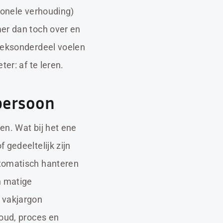
ionele verhouding)
mer dan toch over en
preksonderdeel voelen
er: af te leren.
persoon
en. Wat bij het ene
 gedeeltelijk zijn
utomatisch hanteren
n matige
 vakjargon
houd, proces en