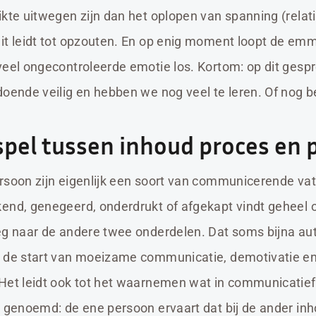
ikte uitwegen zijn dan het oplopen van spanning (relat
it leidt tot opzouten. En op enig moment loopt de em
veel ongecontroleerde emotie los. Kortom: op dit ges
oende veilig en hebben we nog veel te leren. Of nog bet
pel tussen inhoud proces en 
rsoon zijn eigenlijk een soort van communicerende vat
end, genegeerd, onderdrukt of afgekapt vindt geheel of
eg naar de andere twee onderdelen. Dat soms bijna a
k de start van moeizame communicatie, demotivatie e
Het leidt ook tot het waarnemen wat in communicatief
t genoemd: de ene persoon ervaart dat bij de ander in