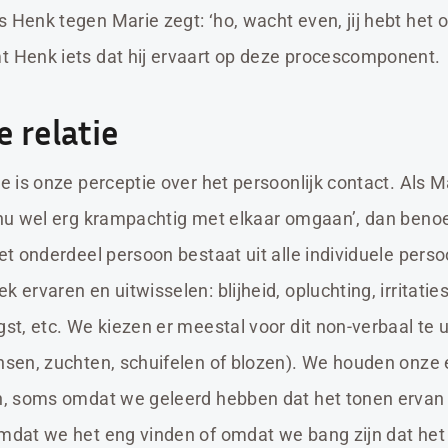
 Henk tegen Marie zegt: ‘ho, wacht even, jij hebt het ov
t Henk iets dat hij ervaart op deze procescomponent.
e relatie
ie is onze perceptie over het persoonlijk contact. Als 
 nu wel erg krampachtig met elkaar omgaan’, dan benoemt
Het onderdeel persoon bestaat uit alle individuele perso
k ervaren en uitwisselen: blijheid, opluchting, irritatie
gst, etc. We kiezen er meestal voor dit non-verbaal te 
onsen, zuchten, schuifelen of blozen). We houden onze
en, soms omdat we geleerd hebben dat het tonen ervan 
omdat we het eng vinden of omdat we bang zijn dat he