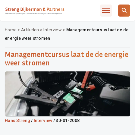
Slimmer leidinggeven met AI / ChatGTP
Artikelen
Over SD&P
Home
>
Artikelen
>
Interview
>
Managementcursus laat de de
energie weer stromen
Waarom SD&P
Veelgestelde vragen
Managementcursus laat de de energie
Incompany / MD traject
weer stromen
Opleidingsadvies
Contact
Inschrijven
Hans Streng
/
Interview
/ 30-01-2008